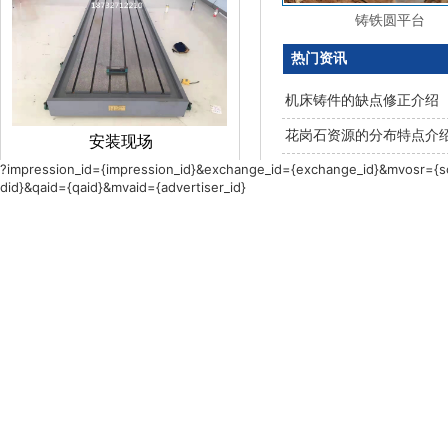
铸铁圆平台
热门资讯
机床铸件的缺点修正介绍
花岗石资源的分布特点介
安装现场
?impression_id={impression_id}&exchange_id={exchange_id}&mvosr={so
铸件冒口的功能介绍
did}&qaid={qaid}&mvaid={advertiser_id}
联系我们
平台的刮研技术介绍
泊头市元新工量具制造有限公司
联系人：何经理
电
话：
18732712210
传真：0317-8331655
QQ/邮箱：1826655929
邮箱：17731722892@163.com
地址：河北省泊头市交河镇西开发
区106号厂